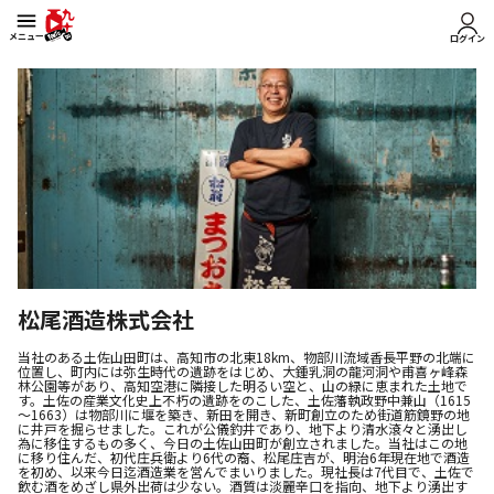
メニュー
ログイン
松尾酒造株式会社
当社のある土佐山田町は、高知市の北東18km、物部川流域香長平野の北端に
位置し、町内には弥生時代の遺跡をはじめ、大鍾乳洞の龍河洞や甫喜ヶ峰森
林公園等があり、高知空港に隣接した明るい空と、山の緑に恵まれた土地で
す。土佐の産業文化史上不朽の遺跡をのこした、土佐藩執政野中兼山（1615
～1663）は物部川に堰を築き、新田を開き、新町創立のため街道筋鏡野の地
に井戸を掘らせました。これが公儀釣井であり、地下より清水滾々と湧出し
為に移住するもの多く、今日の土佐山田町が創立されました。当社はこの地
に移り住んだ、初代庄兵衛より6代の裔、松尾庄吉が、明治6年現在地で酒造
を初め、以来今日迄酒造業を営んでまいりました。現社長は7代目で、土佐で
飲む酒をめざし県外出荷は少ない。酒質は淡麗辛口を指向、地下より湧出す