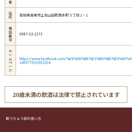
者
住
高知県香美市土佐山田町西本町５丁目１−１
所
電
話
0887-53-2273
番
号
ホ
ー
ム
https://www.facebook.com/%E6%9D%BE%E5%B0%BE%E9%8
ペ
240977552903204
ー
ジ
20歳未満の飲酒は法律で禁止されています
酔うちゅう部の使い方