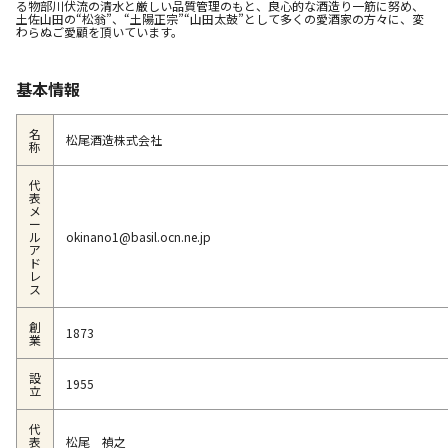
る物部川伏流の清水と厳しい品質管理のもと、良心的な酒造り一筋に努め、
土佐山田の“松翁”、“土陽正宗”“山田太鼓”として多くの愛酒家の方々に、変
わらぬご愛顧を頂いています。
基本情報
名
松尾酒造株式会社
称
代
表
メ
ー
ル
okinano1@basil.ocn.ne.jp
ア
ド
レ
ス
創
1873
業
設
1955
立
代
表
松尾 禎之